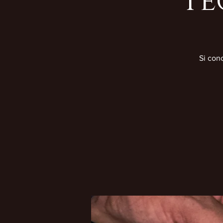
Te
Si con