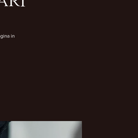
ari
gina in