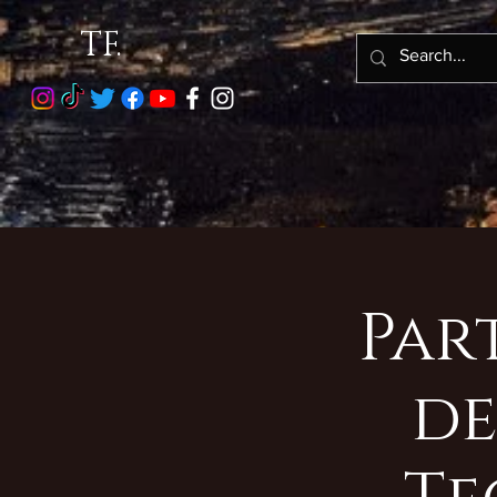
TF.
Par
de