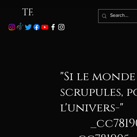
TF.
"Si le monde
scrupules, p
l'univers-"
_cc781905-