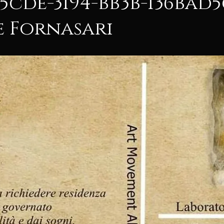
5cde-3194-bb3b-136bad
e Fornasari