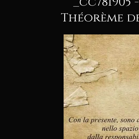
_cc781905 -
Théorème d